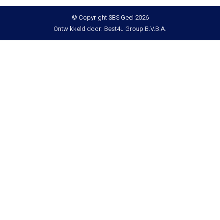
© Copyright SBS Geel 2026
Ontwikkeld door: Best4u Group B.V.B.A.