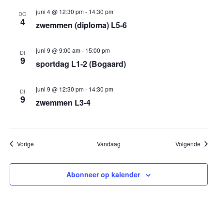
juni 4 @ 12:30 pm
-
14:30 pm
DO
4
zwemmen (diploma) L5-6
juni 9 @ 9:00 am
-
15:00 pm
DI
9
sportdag L1-2 (Bogaard)
juni 9 @ 12:30 pm
-
14:30 pm
DI
9
zwemmen L3-4
Evenementen
Evene
Vorige
Vandaag
Volgende
Abonneer op kalender