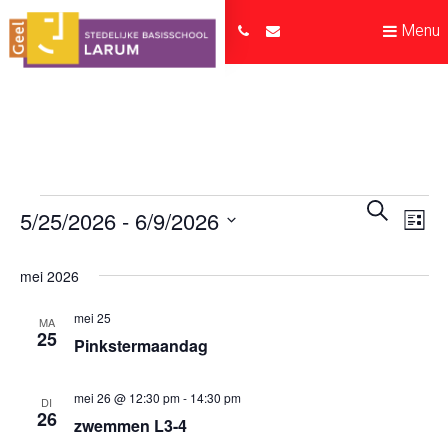
Menu
Evenem
Ev
Zoeken
5/25/2026
 - 
6/9/2026
Lijst
we
Zoeken
Selecteer
nav
en
een
mei 2026
datum.
weerge
mei 25
MA
25
navigat
Pinkstermaandag
mei 26 @ 12:30 pm
-
14:30 pm
DI
26
zwemmen L3-4