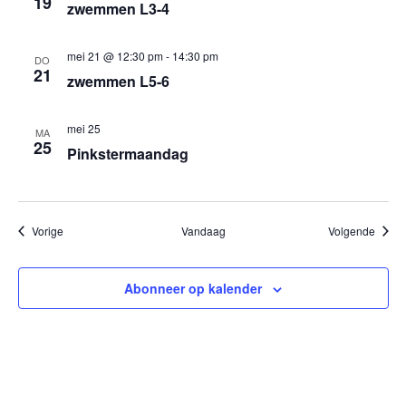
19
zwemmen L3-4
mei 21 @ 12:30 pm
-
14:30 pm
DO
21
zwemmen L5-6
mei 25
MA
25
Pinkstermaandag
Evenementen
Evene
Vorige
Vandaag
Volgende
Abonneer op kalender