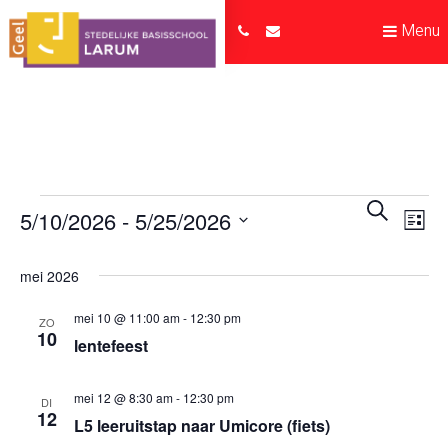
Menu
Evenem
Ev
Zoeken
5/10/2026
 - 
5/25/2026
Lijst
we
Zoeken
Selecteer
nav
en
een
mei 2026
datum.
weerge
mei 10 @ 11:00 am
-
12:30 pm
ZO
10
navigat
lentefeest
mei 12 @ 8:30 am
-
12:30 pm
DI
12
L5 leeruitstap naar Umicore (fiets)