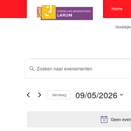
Home
Stedelij
Evenementen
Vul
Zoeken
een
keyword
en
in.
weergeven
Zoek
09/05/2026
Vandaag
voor
navigatie
Evenementen
Selecteer
met
een
keyword.
datum.
Geen even