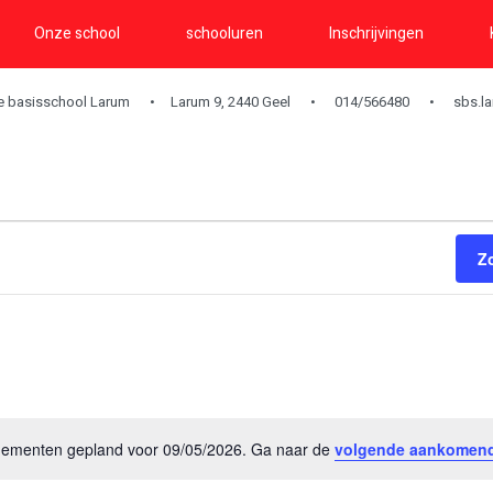
Onze school
schooluren
Inschrijvingen
ke basisschool Larum
Larum 9, 2440 Geel
014/566480
sbs.l
Z
ementen gepland voor 09/05/2026. Ga naar de
volgende aankomen
Bericht