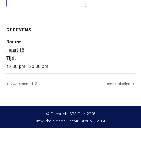
GEGEVENS
Datum:
maart 18
Tijd:
12:30 pm - 20:30 pm
zwemmen L1-2
oudercontacten
© Copyright SBS Geel 2026
Ontwikkeld door: Best4u Group B.V.B.A.